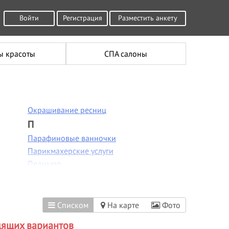
Войти
Регистрация
Разместить анкету
ы красоты
СПА салоны
Окрашивание ресниц
П
Парафиновые ванночки
Парикмахерские услуги
Педикюр
Пилинг лица
Пирсинг
Плетение кос
Списком
На карте
Фото
Р
дящих вариантов