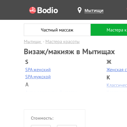
Мытищи
Частный массаж
Мастера 
Мытищи
Мастера красоты
Визаж/макияж в Мытищах
S
Ж
SPA женский
Женская 
SPA мужской
К
А
Классиче
Антицеллюлитный массаж
Классиче
Аппаратная диагностика
Контурная
Аппаратная коррекция фигуры
Коррекци
Аппаратная косметология
Коррекци
Стоимость:
Аппаратный маникюр
Косметол