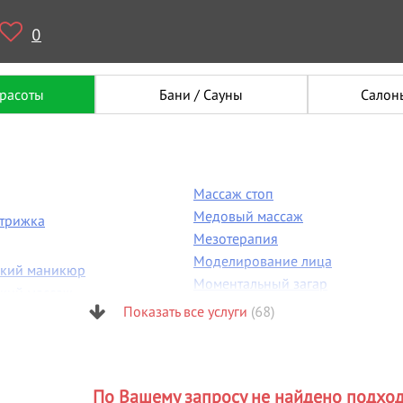
0
красоты
Бани / Сауны
Салон
Массаж стоп
Медовый массаж
стрижка
Мезотерапия
Моделирование лица
ский маникюр
Моментальный загар
ский массаж
Мужская стрижка
Показать все услуги
(68)
 пластика
Мужской маникюр
я бровей
Н
я фигуры
Наращивание волос
огия
По Вашему запросу не найдено подхо
Наращивание ногтей