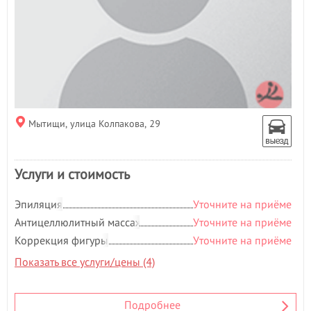
Гидромассаж
Д
Депиляция
Детская стрижка
Детский массаж
- 1
Дизайн ногтей
Ж
Мытищи, улица Колпакова, 29
Женская стрижка
К
Услуги и стоимость
Классический маникюр
Классический массаж
Эпиляция
Уточните на приёме
Контурная пластика
Антицеллюлитный массаж
Уточните на приёме
Коррекция бровей
- 1
Коррекция фигуры
Уточните на приёме
Коррекция фигуры
- 1
Показать все услуги/цены (4)
Косметология
Криокосметология
Л
Подробнее