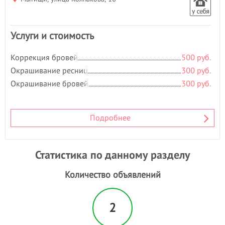
Наращивание волос
Наращивание ногтей
Наращивание ресниц
Услуги и стоимость
Нехирургическая
блефаропластика
Коррекция бровей
500 руб.
Ногтевая студия
Окрашивание ресниц
300 руб.
Носогубная складка
Окрашивание бровей
300 руб.
О
Обертывание
Оздоровительный массаж
Подробнее
Окрашивание бровей
- 1
Окрашивание волос
Статистика по данному разделу
Окрашивание ресниц
- 1
П
Количество объявлений
Парафиновые ванночки
Парикмахерские услуги
2
Педикюр
Пилинг лица