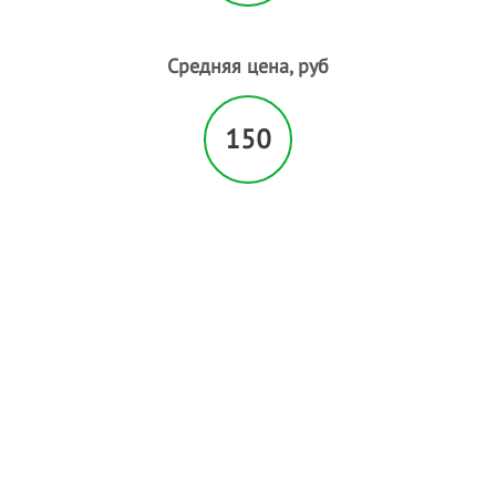
Пирсинг
Плетение кос
Средняя цена, руб
Р
Расслабляющий массаж
С
150
Свадебные прически
Солярий
Спортивный массаж
Т
Татуаж
У
Увеличение губ
Ф
Фитнесс массаж
Ч
Чистка лица
Э