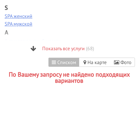
S
SPA женский
SPA мужской
А
Антицеллюлитный массаж
Аппаратная диагностика
Показать все услуги
(68)
Аппаратная коррекция фигуры
Списком
На карте
Фото
Аппаратная косметология
Аппаратный маникюр
По Вашему запросу не найдено подходящих
Б
вариантов
Биоламинирование
В
Вакуумно-роликовый массаж
Вечерние прически
Визаж/макияж
Г
Гиалуроновая кислота