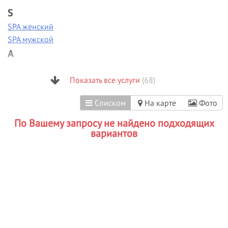
S
SPA женский
SPA мужской
А
Антицеллюлитный массаж
Аппаратная диагностика
Показать все услуги
(68)
Аппаратная коррекция фигуры
Списком
На карте
Фото
Аппаратная косметология
Аппаратный маникюр
По Вашему запросу не найдено подходящих
Б
вариантов
Биоламинирование
В
Вакуумно-роликовый массаж
Вечерние прически
Визаж/макияж
Г
Гиалуроновая кислота