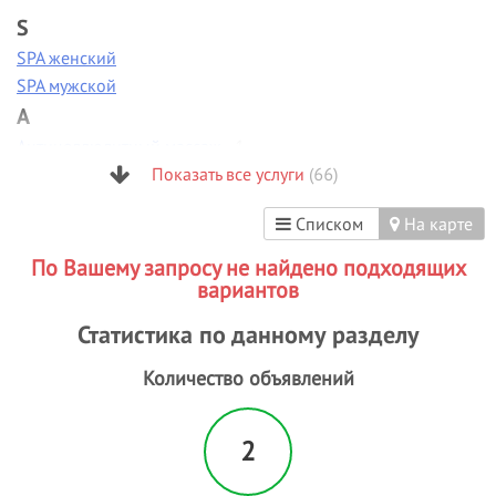
S
SPA женский
SPA мужской
А
Антицеллюлитный массаж
- 1
Аппаратная диагностика
Показать все услуги
(66)
Аппаратная коррекция фигуры
Списком
На карте
Аппаратная косметология
Аппаратный маникюр
По Вашему запросу не найдено подходящих
Б
вариантов
Биоламинирование
Статистика по данному разделу
В
Количество объявлений
Вакуумно-роликовый массаж
Вечерние прически
Визаж/макияж
2
Г
Гиалуроновая кислота