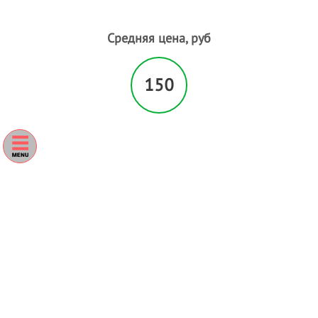
Гидромассаж
Д
Средняя цена, руб
Депиляция
Детская стрижка
150
Детский массаж
- 1
Дизайн ногтей
Ж
Женская стрижка
К
Классический маникюр
Классический массаж
Контурная пластика
Коррекция бровей
- 1
Коррекция фигуры
- 1
Косметология
Криокосметология
Л